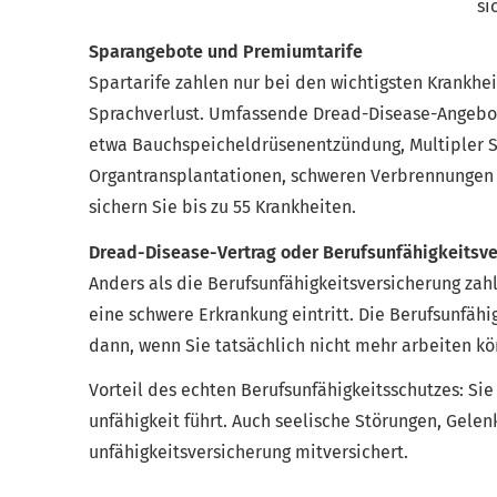
si
Sparangebote und Premiumtarife
Spartarife zahlen nur bei den wichtigsten Krank­hei
Sprachverlust. Umfassende Dread-Disease-Angebot
etwa Bauchspeicheldrüsenentzündung, Multipler 
Organtransplantationen, schweren Verbrennungen 
sichern Sie bis zu 55 Krank­hei­ten.
Dread-Disease-Vertrag oder Berufs­unfähig­keitsv
Anders als die Berufs­unfähig­keitsversicherung za
eine schwere Erkrankung eintritt. Die Berufs­unfähi
dann, wenn Sie tatsächlich nicht mehr arbeiten k
Vorteil des echten Berufs­unfähig­keitsschutzes: S
unfähig­keit führt. Auch seelische Störungen, Gele
unfähig­keitsversicherung mitversichert.