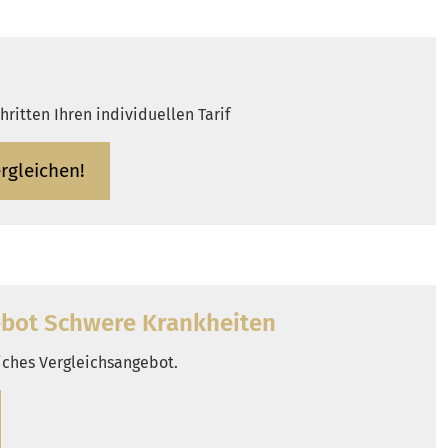
ritten Ihren individuellen Tarif
r­gleichen!
bot Schwe­re Krank­hei­ten
liches Vergleichsangebot.