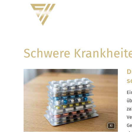
Schwe­re Krank­hei­t
D
s
Ei
üb
za
Ve
Ge
KI