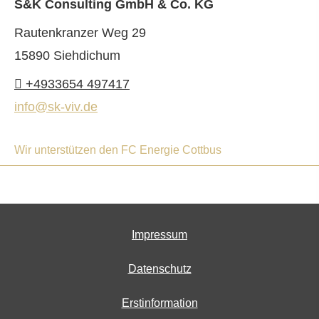
S&K Consulting GmbH & Co. KG
Rautenkranzer Weg 29
15890 Siehdichum
+4933654 497417
info@sk-viv.de
Wir unterstützen den FC Energie Cottbus
Impressum
Datenschutz
Erstinformation